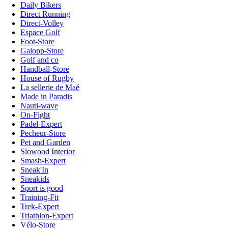
Daily Bikers
Direct Running
Direct-Volley
Espace Golf
Foot-Store
Galopp-Store
Golf and co
Handball-Store
House of Rugby
La sellerie de Maé
Made in Paradis
Nauti-wave
On-Fight
Padel-Expert
Pecheur-Store
Pet and Garden
Slowood Interior
Smash-Expert
Sneak'In
Sneakids
Sport is good
Training-Fit
Trek-Expert
Triathlon-Expert
Vélo-Store