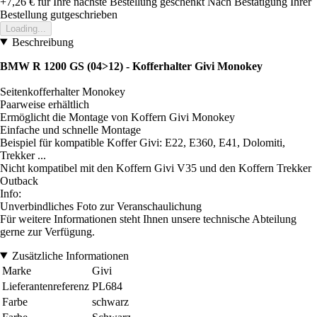
+7,26 €
für Ihre nächste Bestellung geschenkt
Nach Bestätigung Ihrer
Bestellung gutgeschrieben
Loading...
Beschreibung
BMW R 1200 GS (04>12) - Kofferhalter Givi Monokey
Seitenkofferhalter Monokey
Paarweise erhältlich
Ermöglicht die Montage von Koffern Givi Monokey
Einfache und schnelle Montage
Beispiel für kompatible Koffer Givi: E22, E360, E41, Dolomiti,
Trekker ...
Nicht kompatibel mit den Koffern Givi V35 und den Koffern Trekker
Outback
Info:
Unverbindliches Foto zur Veranschaulichung
Für weitere Informationen steht Ihnen unsere technische Abteilung
gerne zur Verfügung.
Zusätzliche Informationen
Marke
Givi
Lieferantenreferenz
PL684
Farbe
schwarz