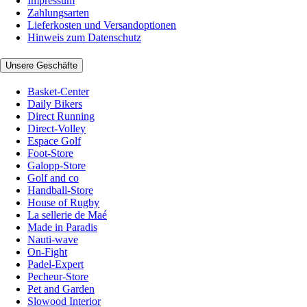
Impressum
Zahlungsarten
Lieferkosten und Versandoptionen
Hinweis zum Datenschutz
Unsere Geschäfte
Basket-Center
Daily Bikers
Direct Running
Direct-Volley
Espace Golf
Foot-Store
Galopp-Store
Golf and co
Handball-Store
House of Rugby
La sellerie de Maé
Made in Paradis
Nauti-wave
On-Fight
Padel-Expert
Pecheur-Store
Pet and Garden
Slowood Interior