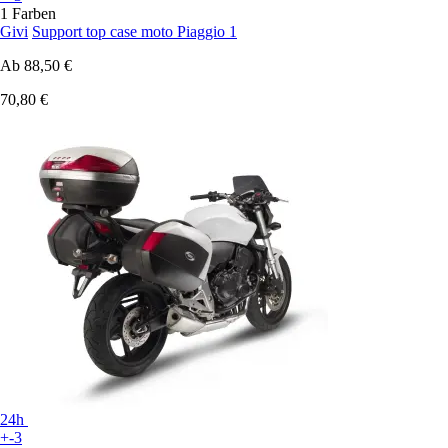
1 Farben
Givi
Support top case moto Piaggio 1
Ab
88,50 €
70,80 €
24h
+-3