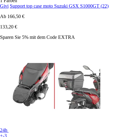
1 Farben
Givi
Support top case moto Suzuki GSX S1000GT (22)
Ab
166,50 €
133,20 €
Sparen Sie 5%
mit dem Code
EXTRA
24h
+-3