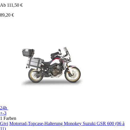
Ab
111,50 €
89,20 €
24h
+-3
1 Farben
Givi
Motorrad-Topcase-Halterung Monokey Suzuki GSR 600 (06 à
11)