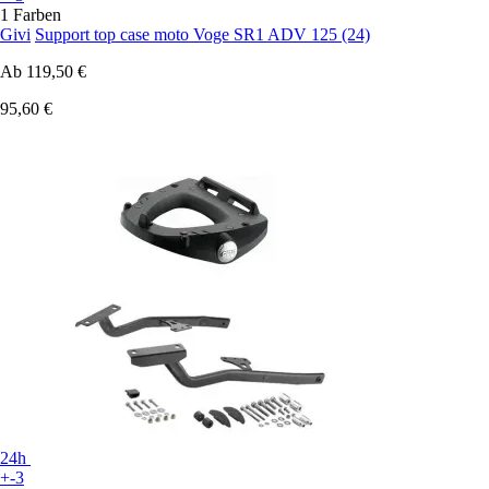
1 Farben
Givi
Support top case moto Voge SR1 ADV 125 (24)
Ab
119,50 €
95,60 €
24h
+-3