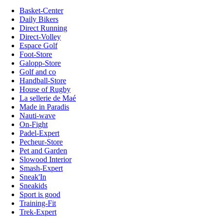
Basket-Center
Daily Bikers
Direct Running
Direct-Volley
Espace Golf
Foot-Store
Galopp-Store
Golf and co
Handball-Store
House of Rugby
La sellerie de Maé
Made in Paradis
Nauti-wave
On-Fight
Padel-Expert
Pecheur-Store
Pet and Garden
Slowood Interior
Smash-Expert
Sneak'In
Sneakids
Sport is good
Training-Fit
Trek-Expert