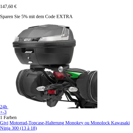
147,60 €
Sparen Sie 5%
mit dem Code
EXTRA
24h
+-3
1 Farben
Givi
Motorrad-Topcase-Halterung Monokey ou Monolock Kawasaki
Ninja 300 (13 à 18)