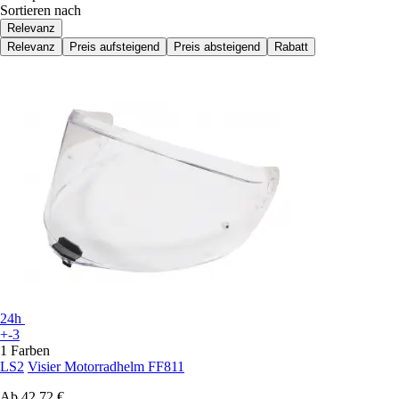
Sortieren nach
Relevanz
Relevanz
Preis aufsteigend
Preis absteigend
Rabatt
24h
+-3
1 Farben
LS2
Visier Motorradhelm FF811
Ab
42,72 €