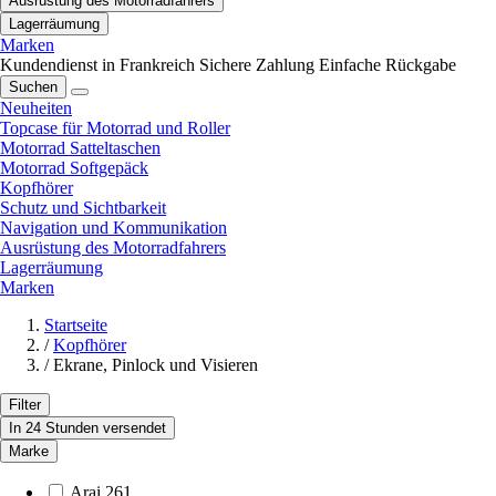
Ausrüstung des Motorradfahrers
Lagerräumung
Marken
Kundendienst in Frankreich
Sichere Zahlung
Einfache Rückgabe
Suchen
Neuheiten
Topcase für Motorrad und Roller
Motorrad Satteltaschen
Motorrad Softgepäck
Kopfhörer
Schutz und Sichtbarkeit
Navigation und Kommunikation
Ausrüstung des Motorradfahrers
Lagerräumung
Marken
Startseite
/
Kopfhörer
/
Ekrane, Pinlock und Visieren
Filter
In 24 Stunden versendet
Marke
Arai
261