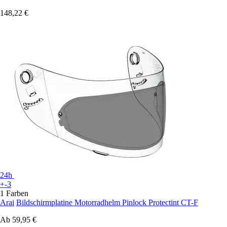
148,22 €
24h
+-3
1 Farben
Arai
Bildschirmplatine Motorradhelm Pinlock Protectint CT-F
Ab
59,95 €