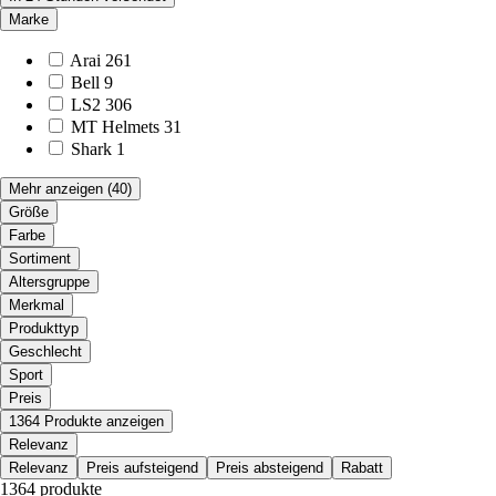
Marke
Arai
261
Bell
9
LS2
306
MT Helmets
31
Shark
1
Mehr anzeigen
(40)
Größe
Farbe
Sortiment
Altersgruppe
Merkmal
Produkttyp
Geschlecht
Sport
Preis
1364 Produkte anzeigen
Relevanz
Relevanz
Preis aufsteigend
Preis absteigend
Rabatt
1364 produkte