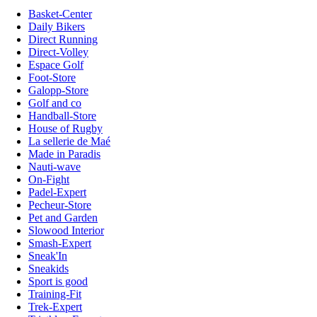
Basket-Center
Daily Bikers
Direct Running
Direct-Volley
Espace Golf
Foot-Store
Galopp-Store
Golf and co
Handball-Store
House of Rugby
La sellerie de Maé
Made in Paradis
Nauti-wave
On-Fight
Padel-Expert
Pecheur-Store
Pet and Garden
Slowood Interior
Smash-Expert
Sneak'In
Sneakids
Sport is good
Training-Fit
Trek-Expert