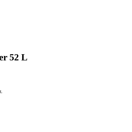
r 52 L
t.