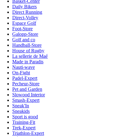
Basket-Center
Daily Bikers
Direct Running
Direct-Volley
Espace Golf
Foot-Store
Galopp-Store
Golf and co
Handball-Store
House of Rugby
La sellerie de Maé
Made in Paradis
Nauti-wave
On-Fight
Padel-Expert
Pecheur-Store
Pet and Garden
Slowood Interior
Smash-Expert
Sneak'In
Sneakids
Sport is good
Training-Fit
Trek-Expert
Triathlon-Expert