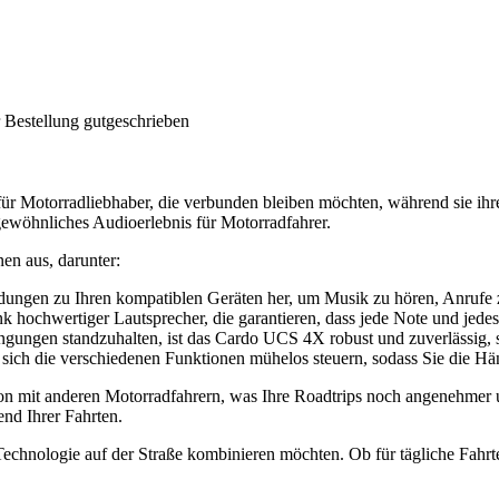
 Bestellung gutgeschrieben
 Motorradliebhaber, die verbunden bleiben möchten, während sie ihre 
rgewöhnliches Audioerlebnis für Motorradfahrer.
en aus, darunter:
ndungen zu Ihren kompatiblen Geräten her, um Musik zu hören, Anrufe z
k hochwertiger Lautsprecher, die garantieren, dass jede Note und jedes
gungen standzuhalten, ist das Cardo UCS 4X robust und zuverlässig, s
 sich die verschiedenen Funktionen mühelos steuern, sodass Sie die Hä
it anderen Motorradfahrern, was Ihre Roadtrips noch angenehmer und 
nd Ihrer Fahrten.
d Technologie auf der Straße kombinieren möchten. Ob für tägliche Fah