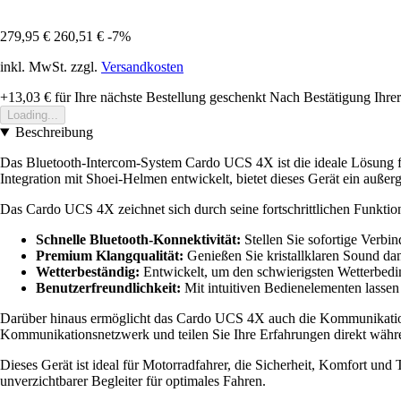
279,95 €
260,51 €
-7%
inkl. MwSt. zzgl.
Versandkosten
+13,03 €
für Ihre nächste Bestellung geschenkt
Nach Bestätigung Ihrer
Loading...
Beschreibung
Das Bluetooth-Intercom-System Cardo UCS 4X ist die ideale Lösung für
Integration mit Shoei-Helmen entwickelt, bietet dieses Gerät ein auße
Das Cardo UCS 4X zeichnet sich durch seine fortschrittlichen Funktion
Schnelle Bluetooth-Konnektivität:
Stellen Sie sofortige Verbi
Premium Klangqualität:
Genießen Sie kristallklaren Sound dan
Wetterbeständig:
Entwickelt, um den schwierigsten Wetterbedin
Benutzerfreundlichkeit:
Mit intuitiven Bedienelementen lassen
Darüber hinaus ermöglicht das Cardo UCS 4X auch die Kommunikation m
Kommunikationsnetzwerk und teilen Sie Ihre Erfahrungen direkt währe
Dieses Gerät ist ideal für Motorradfahrer, die Sicherheit, Komfort un
unverzichtbarer Begleiter für optimales Fahren.