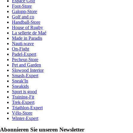
Espace Golf
Foot-Store
Galopp-Store
Golf and co
Handball-Store
House of Rugby
La sellerie de Maé
Made in Paradis
Nauti-wave
On-Fight
Padel-Expert
Pecheur-Store
Pet and Garden
Slowood Interior
Smash-Expert
Sneak'In
Sneakids
Sport is good
Training-Fit
Trek-Expert
Triathlon-Expert
Vélo-Store
Winter-Expert
Abonnieren Sie unseren Newsletter