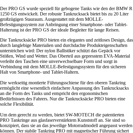
Der PRO GS wurde speziell für gebogene Tanks wie den der BMW R
1250 GS entwickelt. Der robuste Tankrucksack bietet bis zu 20 Liter
großzügigen Stauraum. Ausgestattet mit dem MOLLE-
Befestigungssystem zur Anbringung einer Smartphone- oder Tablet-
Halterung ist der PRO GS der ideale Begleiter für lange Reisen.
Die Tankrucksäcke PRO bieten ein elegantes und zeitloses Design, das
durch langlebige Materialien und durchdachte Produkteigenschaften
unterstrichen wird: Der nylon Ballistiker schützt das Gepäck vor
Stößen, Wind und Wetter. Das Oberteil aus gepresstem EVA-Material
verleiht den Taschen eine unverwechselbare Form und sorgt in
Verbindung mit dem MOLLE-Befestigungssystem für den sicheren
Halt von Smartphone- und Tablet-Haltern.
Die werkseitig montierte Führungsschiene für den oberen Tankring
ermöglicht eine wesentlich einfachere Anpassung des Tankrucksacks
an die Form des Tanks und entspricht den ergonomischen
Bedürfnissen des Fahrers. Nur die Tankrucksäcke PRO bieten eine
solche Flexibilität.
Um dem gerecht zu werden, bietet SW-MOTECH die patentierten
PRO Tankringe aus glasfaserverstärktem Kunststoff an. Sie sind so
konzipiert, dass sie an das jeweilige Motorradmodell angepasst werden
können. Der stabile Tankring PRO mit magnetischer Führung sichert