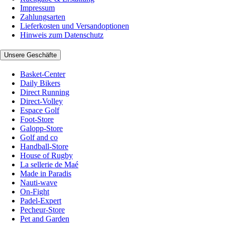
Impressum
Zahlungsarten
Lieferkosten und Versandoptionen
Hinweis zum Datenschutz
Unsere Geschäfte
Basket-Center
Daily Bikers
Direct Running
Direct-Volley
Espace Golf
Foot-Store
Galopp-Store
Golf and co
Handball-Store
House of Rugby
La sellerie de Maé
Made in Paradis
Nauti-wave
On-Fight
Padel-Expert
Pecheur-Store
Pet and Garden