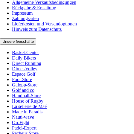
Allgemeine Verkaufsbedingungen
Rückgabe & Erstattung
Impressum
Zahlungsarten
Lieferkosten und Versandoptionen
Hinweis zum Datenschutz
Unsere Geschäfte
Basket-Center
Daily Bikers
Direct Running
Direct-Volley
Espace Golf
Foot-Store
Galopp-Store
Golf and co
Handball-Store
House of Rugby
La sellerie de Maé
Made in Paradis
Nauti-wave
On-Fight
Padel-Expert
Pecheur-Store