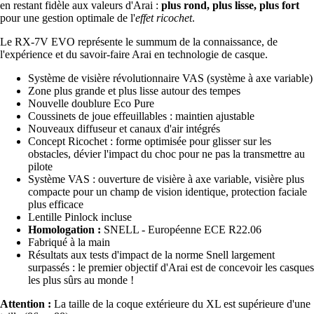
en restant fidèle aux valeurs d'Arai :
plus rond, plus lisse, plus fort
pour une gestion optimale de l'
effet ricochet
.
Le RX-7V EVO représente le summum de la connaissance, de
l'expérience et du savoir-faire Arai en technologie de casque.
Système de visière révolutionnaire VAS (système à axe variable)
Zone plus grande et plus lisse autour des tempes
Nouvelle doublure Eco Pure
Coussinets de joue effeuillables : maintien ajustable
Nouveaux diffuseur et canaux d'air intégrés
Concept Ricochet : forme optimisée pour glisser sur les
obstacles, dévier l'impact du choc pour ne pas la transmettre au
pilote
Système VAS : ouverture de visière à axe variable, visière plus
compacte pour un champ de vision identique, protection faciale
plus efficace
Lentille Pinlock incluse
Homologation :
SNELL - Européenne ECE R22.06
Fabriqué à la main
Résultats aux tests d'impact de la norme Snell largement
surpassés : le premier objectif d'Arai est de concevoir les casques
les plus sûrs au monde !
Attention :
La taille de la coque extérieure du XL est supérieure d'une