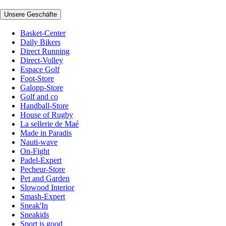
Unsere Geschäfte
Basket-Center
Daily Bikers
Direct Running
Direct-Volley
Espace Golf
Foot-Store
Galopp-Store
Golf and co
Handball-Store
House of Rugby
La sellerie de Maé
Made in Paradis
Nauti-wave
On-Fight
Padel-Expert
Pecheur-Store
Pet and Garden
Slowood Interior
Smash-Expert
Sneak'In
Sneakids
Sport is good