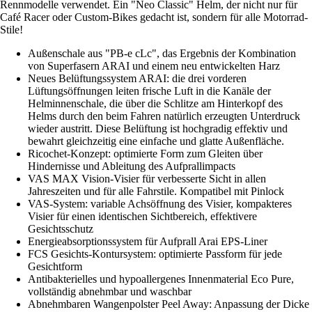
Rennmodelle verwendet. Ein "Neo Classic" Helm, der nicht nur für
Café Racer oder Custom-Bikes gedacht ist, sondern für alle Motorrad-
Stile!
Außenschale aus "PB-e cLc", das Ergebnis der Kombination
von Superfasern ARAI und einem neu entwickelten Harz
Neues Belüftungssystem ARAI: die drei vorderen
Lüftungsöffnungen leiten frische Luft in die Kanäle der
Helminnenschale, die über die Schlitze am Hinterkopf des
Helms durch den beim Fahren natürlich erzeugten Unterdruck
wieder austritt. Diese Belüftung ist hochgradig effektiv und
bewahrt gleichzeitig eine einfache und glatte Außenfläche.
Ricochet-Konzept: optimierte Form zum Gleiten über
Hindernisse und Ableitung des Aufprallimpacts
VAS MAX Vision-Visier für verbesserte Sicht in allen
Jahreszeiten und für alle Fahrstile. Kompatibel mit Pinlock
VAS-System: variable Achsöffnung des Visier, kompakteres
Visier für einen identischen Sichtbereich, effektivere
Gesichtsschutz
Energieabsorptionssystem für Aufprall Arai EPS-Liner
FCS Gesichts-Kontursystem: optimierte Passform für jede
Gesichtform
Antibakterielles und hypoallergenes Innenmaterial Eco Pure,
vollständig abnehmbar und waschbar
Abnehmbaren Wangenpolster Peel Away: Anpassung der Dicke