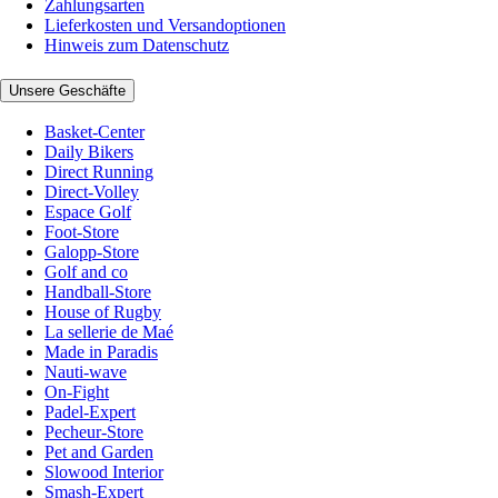
Zahlungsarten
Lieferkosten und Versandoptionen
Hinweis zum Datenschutz
Unsere Geschäfte
Basket-Center
Daily Bikers
Direct Running
Direct-Volley
Espace Golf
Foot-Store
Galopp-Store
Golf and co
Handball-Store
House of Rugby
La sellerie de Maé
Made in Paradis
Nauti-wave
On-Fight
Padel-Expert
Pecheur-Store
Pet and Garden
Slowood Interior
Smash-Expert