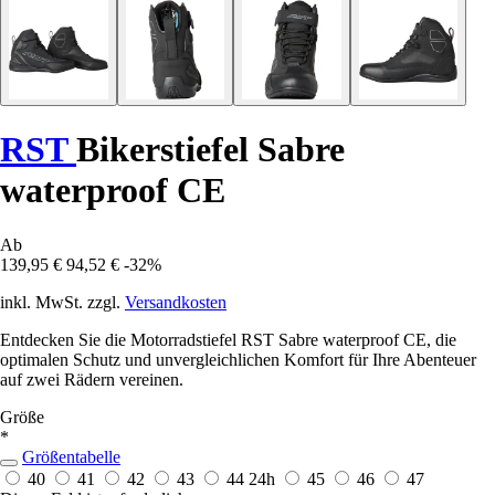
RST
Bikerstiefel Sabre
waterproof CE
Ab
139,95 €
94,52 €
-32%
inkl. MwSt. zzgl.
Versandkosten
Entdecken Sie die Motorradstiefel RST Sabre waterproof CE, die
optimalen Schutz und unvergleichlichen Komfort für Ihre Abenteuer
auf zwei Rädern vereinen.
Größe
*
Größentabelle
40
41
42
43
44
24h
45
46
47