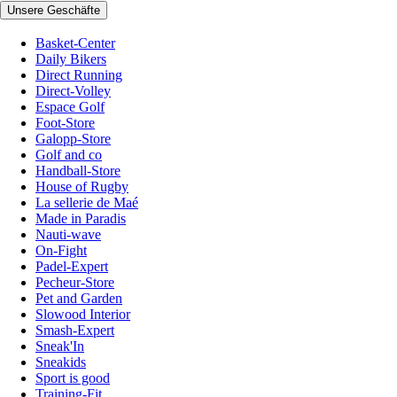
Unsere Geschäfte
Basket-Center
Daily Bikers
Direct Running
Direct-Volley
Espace Golf
Foot-Store
Galopp-Store
Golf and co
Handball-Store
House of Rugby
La sellerie de Maé
Made in Paradis
Nauti-wave
On-Fight
Padel-Expert
Pecheur-Store
Pet and Garden
Slowood Interior
Smash-Expert
Sneak'In
Sneakids
Sport is good
Training-Fit