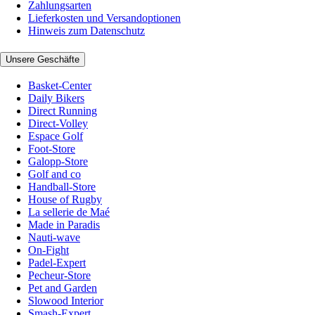
Zahlungsarten
Lieferkosten und Versandoptionen
Hinweis zum Datenschutz
Unsere Geschäfte
Basket-Center
Daily Bikers
Direct Running
Direct-Volley
Espace Golf
Foot-Store
Galopp-Store
Golf and co
Handball-Store
House of Rugby
La sellerie de Maé
Made in Paradis
Nauti-wave
On-Fight
Padel-Expert
Pecheur-Store
Pet and Garden
Slowood Interior
Smash-Expert