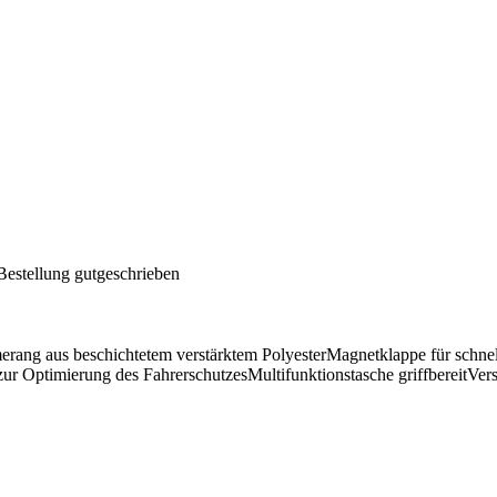
Bestellung gutgeschrieben
ang aus beschichtetem verstärktem PolyesterMagnetklappe für schnel
zur Optimierung des FahrerschutzesMultifunktionstasche griffbereitVer