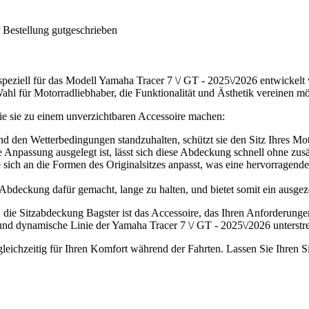
 Bestellung gutgeschrieben
speziell für das Modell Yamaha Tracer 7 \/ GT - 2025\/2026 entwickelt 
ahl für Motorradliebhaber, die Funktionalität und Ästhetik vereinen m
ie sie zu einem unverzichtbaren Accessoire machen:
d den Wetterbedingungen standzuhalten, schützt sie den Sitz Ihres Mot
 Anpassung ausgelegt ist, lässt sich diese Abdeckung schnell ohne zusät
e sich an die Formen des Originalsitzes anpasst, was eine hervorragend
 Abdeckung dafür gemacht, lange zu halten, und bietet somit ein ausgeze
, die Sitzabdeckung Bagster ist das Accessoire, das Ihren Anforderunge
 und dynamische Linie der Yamaha Tracer 7 \/ GT - 2025\/2026 unterstr
chzeitig für Ihren Komfort während der Fahrten. Lassen Sie Ihren Sitz