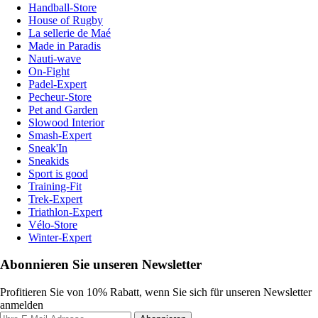
Handball-Store
House of Rugby
La sellerie de Maé
Made in Paradis
Nauti-wave
On-Fight
Padel-Expert
Pecheur-Store
Pet and Garden
Slowood Interior
Smash-Expert
Sneak'In
Sneakids
Sport is good
Training-Fit
Trek-Expert
Triathlon-Expert
Vélo-Store
Winter-Expert
Abonnieren Sie unseren Newsletter
Profitieren Sie von 10% Rabatt, wenn Sie sich für unseren Newsletter
anmelden