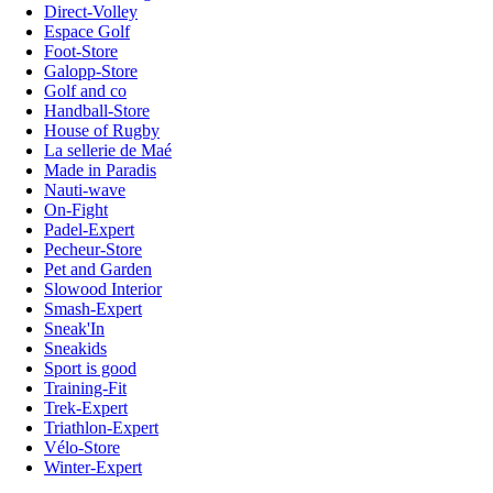
Direct-Volley
Espace Golf
Foot-Store
Galopp-Store
Golf and co
Handball-Store
House of Rugby
La sellerie de Maé
Made in Paradis
Nauti-wave
On-Fight
Padel-Expert
Pecheur-Store
Pet and Garden
Slowood Interior
Smash-Expert
Sneak'In
Sneakids
Sport is good
Training-Fit
Trek-Expert
Triathlon-Expert
Vélo-Store
Winter-Expert