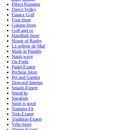
Direct Running
Direct-Volley
Espace Golf
Foot-Store
Galopp-Store
Golf and co
Handball-Store
House of Rugby
La sellerie de Maé
Made in Paradis
Nauti-wave
On-Fight
Padel-Expert
Pecheur-Store
Pet and Garden
Slowood Interior
Smash-Expert
Sneak'In
Sneakids
Sport is good
Training-Fit
Trek-Expert
Triathlon-Expert
Vélo-Store
Winter-Expert