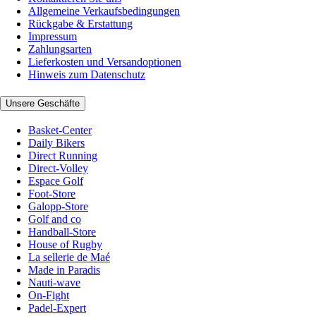
Allgemeine Verkaufsbedingungen
Rückgabe & Erstattung
Impressum
Zahlungsarten
Lieferkosten und Versandoptionen
Hinweis zum Datenschutz
Unsere Geschäfte
Basket-Center
Daily Bikers
Direct Running
Direct-Volley
Espace Golf
Foot-Store
Galopp-Store
Golf and co
Handball-Store
House of Rugby
La sellerie de Maé
Made in Paradis
Nauti-wave
On-Fight
Padel-Expert