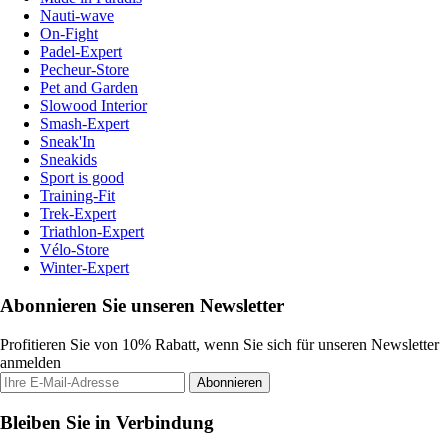
Nauti-wave
On-Fight
Padel-Expert
Pecheur-Store
Pet and Garden
Slowood Interior
Smash-Expert
Sneak'In
Sneakids
Sport is good
Training-Fit
Trek-Expert
Triathlon-Expert
Vélo-Store
Winter-Expert
Abonnieren Sie unseren Newsletter
Profitieren Sie von 10% Rabatt, wenn Sie sich für unseren Newsletter
anmelden
Abonnieren
Bleiben Sie in Verbindung