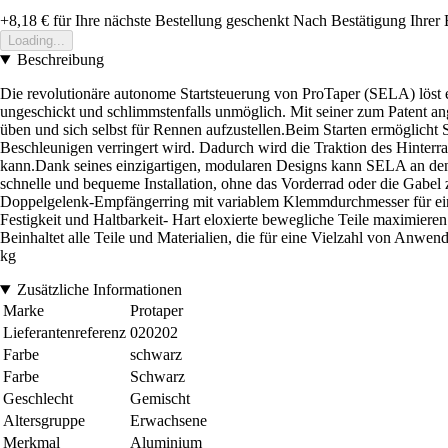
+8,18 €
für Ihre nächste Bestellung geschenkt
Nach Bestätigung Ihrer 
Loading...
Beschreibung
Die revolutionäre autonome Startsteuerung von ProTaper (SELA) löst e
ungeschickt und schlimmstenfalls unmöglich. Mit seiner zum Patent ang
üben und sich selbst für Rennen aufzustellen.Beim Starten ermögli
Beschleunigen verringert wird. Dadurch wird die Traktion des Hinterra
kann.Dank seines einzigartigen, modularen Designs kann SELA an den
schnelle und bequeme Installation, ohne das Vorderrad oder die Gabel 
Doppelgelenk-Empfängerring mit variablem Klemmdurchmesser für eine
Festigkeit und Haltbarkeit- Hart eloxierte bewegliche Teile maximieren
Beinhaltet alle Teile und Materialien, die für eine Vielzahl von Anwen
kg
Zusätzliche Informationen
Marke
Protaper
Lieferantenreferenz
020202
Farbe
schwarz
Farbe
Schwarz
Geschlecht
Gemischt
Altersgruppe
Erwachsene
Merkmal
Aluminium