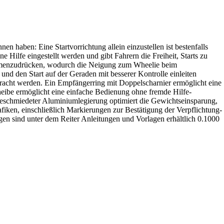
 haben: Eine Startvorrichtung allein einzustellen ist bestenfalls
Hilfe eingestellt werden und gibt Fahrern die Freiheit, Starts zu
ammenzudrücken, wodurch die Neigung zum Wheelie beim
nd den Start auf der Geraden mit besserer Kontrolle einleiten
acht werden. Ein Empfängerring mit Doppelscharnier ermöglicht eine
heibe ermöglicht eine einfache Bedienung ohne fremde Hilfe-
geschmiedeter Aluminiumlegierung optimiert die Gewichtseinsparung,
afiken, einschließlich Markierungen zur Bestätigung der Verpflichtung-
lagen sind unter dem Reiter Anleitungen und Vorlagen erhältlich 0.1000