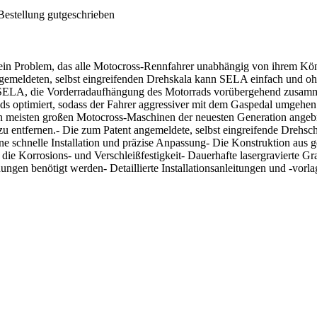
Bestellung gutgeschrieben
in Problem, das alle Motocross-Rennfahrer unabhängig von ihrem Können
emeldeten, selbst eingreifenden Drehskala kann SELA einfach und ohne 
cht SELA, die Vorderradaufhängung des Motorrads vorübergehend zus
ds optimiert, sodass der Fahrer aggressiver mit dem Gaspedal umgehen u
 meisten großen Motocross-Maschinen der neuesten Generation angebr
zu entfernen.- Die zum Patent angemeldete, selbst eingreifende Drehsc
 schnelle Installation und präzise Anpassung- Die Konstruktion aus 
 die Korrosions- und Verschleißfestigkeit- Dauerhafte lasergravierte Gr
dungen benötigt werden- Detaillierte Installationsanleitungen und -vor