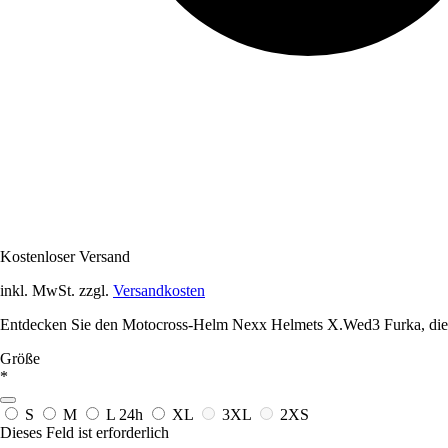
Kostenloser Versand
inkl. MwSt. zzgl.
Versandkosten
Entdecken Sie den Motocross-Helm Nexx Helmets X.Wed3 Furka, die pe
Größe
*
S
M
L
24h
XL
3XL
2XS
Dieses Feld ist erforderlich