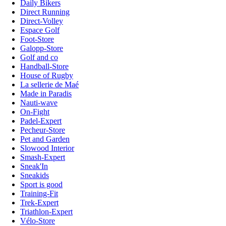
Daily Bikers
Direct Running
Direct-Volley
Espace Golf
Foot-Store
Galopp-Store
Golf and co
Handball-Store
House of Rugby
La sellerie de Maé
Made in Paradis
Nauti-wave
On-Fight
Padel-Expert
Pecheur-Store
Pet and Garden
Slowood Interior
Smash-Expert
Sneak'In
Sneakids
Sport is good
Training-Fit
Trek-Expert
Triathlon-Expert
Vélo-Store