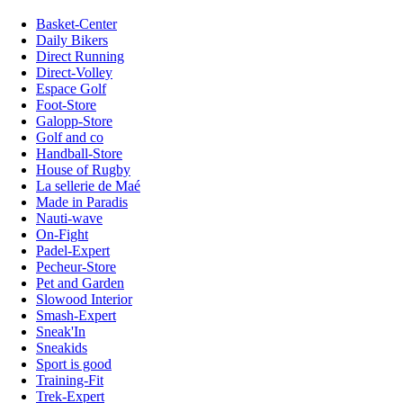
Basket-Center
Daily Bikers
Direct Running
Direct-Volley
Espace Golf
Foot-Store
Galopp-Store
Golf and co
Handball-Store
House of Rugby
La sellerie de Maé
Made in Paradis
Nauti-wave
On-Fight
Padel-Expert
Pecheur-Store
Pet and Garden
Slowood Interior
Smash-Expert
Sneak'In
Sneakids
Sport is good
Training-Fit
Trek-Expert