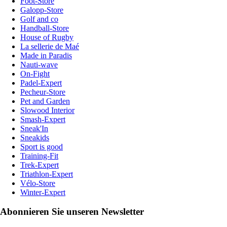
Foot-Store
Galopp-Store
Golf and co
Handball-Store
House of Rugby
La sellerie de Maé
Made in Paradis
Nauti-wave
On-Fight
Padel-Expert
Pecheur-Store
Pet and Garden
Slowood Interior
Smash-Expert
Sneak'In
Sneakids
Sport is good
Training-Fit
Trek-Expert
Triathlon-Expert
Vélo-Store
Winter-Expert
Abonnieren Sie unseren Newsletter