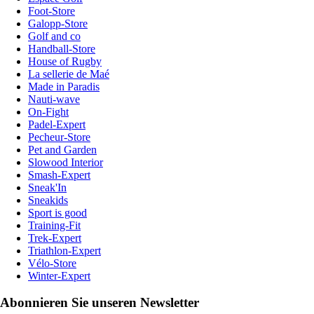
Foot-Store
Galopp-Store
Golf and co
Handball-Store
House of Rugby
La sellerie de Maé
Made in Paradis
Nauti-wave
On-Fight
Padel-Expert
Pecheur-Store
Pet and Garden
Slowood Interior
Smash-Expert
Sneak'In
Sneakids
Sport is good
Training-Fit
Trek-Expert
Triathlon-Expert
Vélo-Store
Winter-Expert
Abonnieren Sie unseren Newsletter