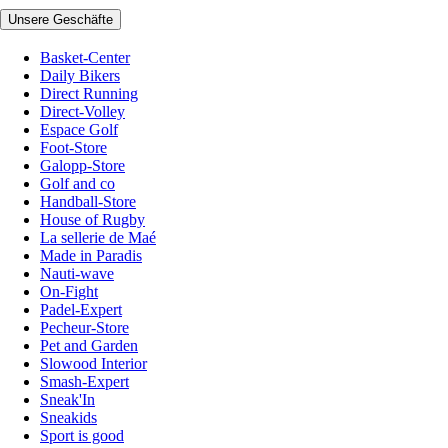
Unsere Geschäfte
Basket-Center
Daily Bikers
Direct Running
Direct-Volley
Espace Golf
Foot-Store
Galopp-Store
Golf and co
Handball-Store
House of Rugby
La sellerie de Maé
Made in Paradis
Nauti-wave
On-Fight
Padel-Expert
Pecheur-Store
Pet and Garden
Slowood Interior
Smash-Expert
Sneak'In
Sneakids
Sport is good