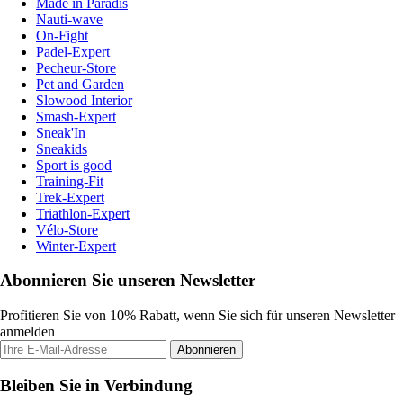
Made in Paradis
Nauti-wave
On-Fight
Padel-Expert
Pecheur-Store
Pet and Garden
Slowood Interior
Smash-Expert
Sneak'In
Sneakids
Sport is good
Training-Fit
Trek-Expert
Triathlon-Expert
Vélo-Store
Winter-Expert
Abonnieren Sie unseren Newsletter
Profitieren Sie von 10% Rabatt, wenn Sie sich für unseren Newsletter
anmelden
Abonnieren
Bleiben Sie in Verbindung