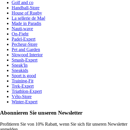
Golf and co
Handball-Store
House of Rugby
La sellerie de Maé
Made in Paradis
Nauti-wave
On-Fight
Padel-Expert
Pecheur-Store
Pet and Garden
Slowood Interior
Smash-Expert
Sneak'In
Sneakids
Sport is good
Training-Fit
Trek-Expert
Triathlon-Expert
Vélo-Store
Winter-Expert
Abonnieren Sie unseren Newsletter
Profitieren Sie von 10% Rabatt, wenn Sie sich für unseren Newsletter
anmelden