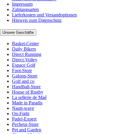
Impressum
Zahlungsarten
Lieferkosten und Versandoptionen
Hinweis zum Datenschutz
Unsere Geschäfte
Basket-Center
Daily Bikers
Direct Running
Direct-Volley
Espace Golf
Foot-Store
Galopp-Store
Golf and co
Handball-Store
House of Rugby
La sellerie de Maé
Made in Paradis
Nauti-wave
On-Fight
Padel-Expert
Pecheur-Store
Pet and Garden