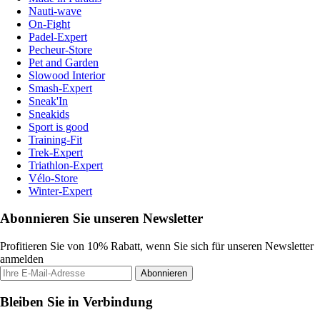
Nauti-wave
On-Fight
Padel-Expert
Pecheur-Store
Pet and Garden
Slowood Interior
Smash-Expert
Sneak'In
Sneakids
Sport is good
Training-Fit
Trek-Expert
Triathlon-Expert
Vélo-Store
Winter-Expert
Abonnieren Sie unseren Newsletter
Profitieren Sie von 10% Rabatt, wenn Sie sich für unseren Newsletter
anmelden
Abonnieren
Bleiben Sie in Verbindung